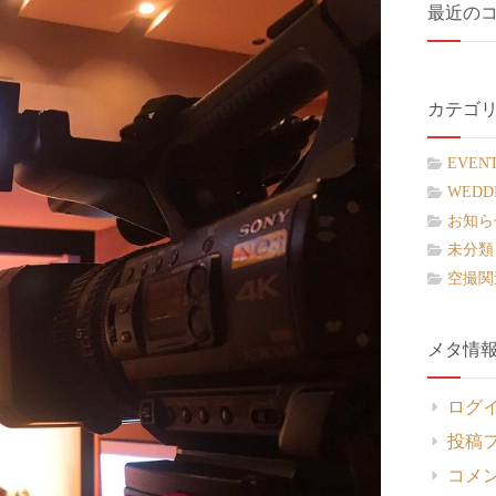
最近の
カテゴ
EVEN
WEDD
お知ら
未分類
空撮関
メタ情
ログ
投稿
コメ