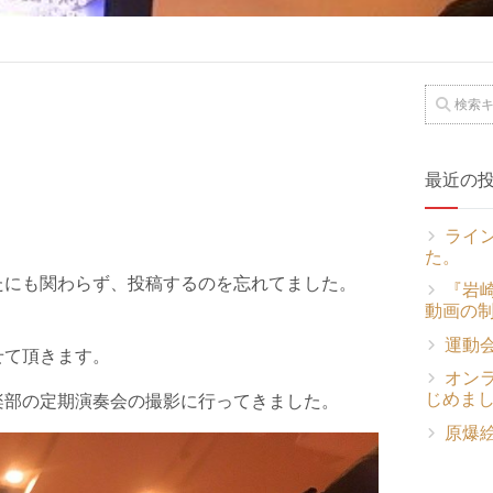
最近の
ライ
た。
たにも関わらず、投稿するのを忘れてました。
『岩崎
動画の
運動
せて頂きます。
オン
じめま
楽部の定期演奏会の撮影に行ってきました。
原爆