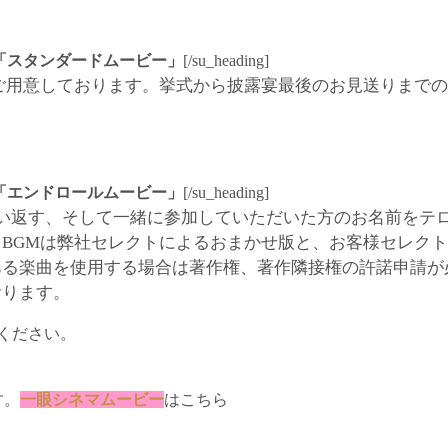
「スタンダードムービー」
[/su_heading]
もご用意しております。挙式から披露宴最後のお見送りまで
「エンドロールムービー」
[/su_heading]
い返す、そして一緒に参加していただいた方のお名前をテ
BGMは弊社セレクトによるおまかせ版と、お客様セレク
ある楽曲を使用する場合は著作権、著作隣接権の許諾申請が
おります。
覧ください。
す。
一眼シネマムービー
はこちら