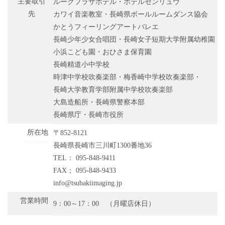
主要取引
ルークプラザホテル・ホテルセンリュウ
先
カワイ音楽教室・長崎県ボールルームダンス協会
かとうフィーリングアートバレエ
長崎少年少女合唱団・長崎女子短期大学附属幼稚園
小浜こども園・おひさま保育園
長崎精道小中学校
時津中学校吹奏楽部・梅香崎中学校吹奏楽部・
長崎大学教育学部附属中学校吹奏楽部
大島造船所・長崎県警察本部
長崎県庁・長崎市役所
所在地
〒852-8121
長崎県長崎市三川町1300番地36
TEL： 095-848-9411
FAX； 095-848-9433
info@tsubakiimaging.jp
営業時間
9：00～17：00 （月曜店休日）