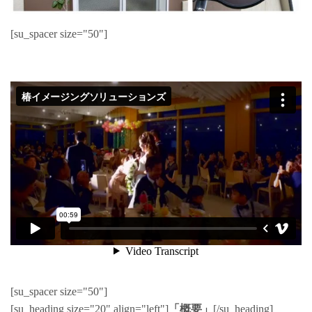
[su_spacer size="50"]
[su_spacer size="50"]
[su_heading size="20" align="left"]
「概要」
[/su_heading]